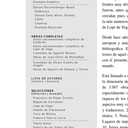
Exempla Graphica
frentes muy div
Edition Reichenberger Musik
fueron, antes 
DeMusica
extrañar, pues, 
Iberian Early Music Studies
CDPV
la más numerosa
Chantria
de Lope de Vega
Exempla Musicalia
Desde hace años
OBRAS COMPLETAS
Autos sacramentales completos de
europeas y amer
Calderón
Autos sacramentales completos de
bibliográfica. 
Lope de Vega
textos de aquel 
Comedias de Agustín Moreto
Obras de Juan Pérez de Montalbán
con el presente
Comedias de Álvaro Cubillo de
mundo.
Aragón
Obras de Agustín de Salazar y Torres
Está llamado a 
LISTA DE AUTORES
la dimensión de
(Authors | Autoren)
de 3.007 obras
SELECCIONES
especialmente 
(Selection | Auswahl)
riqueza de los 
Francisco de Rojas Zorrilla
Miguel de Cervantes
aspectos muy va
Lope de Vega
y traductores; 
Andrés de Claramonte
Tirso de Molina
títulos. 5. Noti
Federico García Lorca
Lugares de impr
Teatro breve
10. Series nume
Poesía de los Siglos de Oro