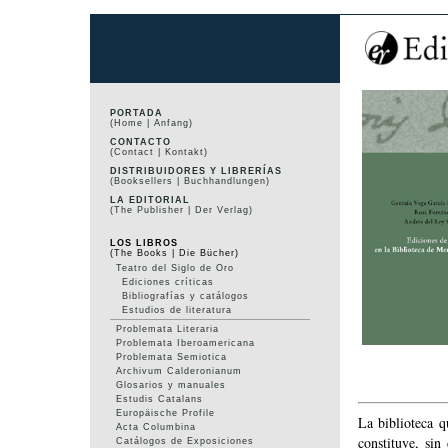
PORTADA
(Home | Anfang)
CONTACTO
(Contact | Kontakt)
DISTRIBUIDORES Y LIBRERÍAS
(Booksellers | Buchhandlungen)
LA EDITORIAL
(The Publisher | Der Verlag)
LOS LIBROS
(The Books | Die Bücher)
Teatro del Siglo de Oro
Ediciones críticas
Bibliografías y catálogos
Estudios de literatura
Problemata Literaria
Problemata Iberoamericana
Problemata Semiotica
Archivum Calderonianum
Glosarios y manuales
Estudis Catalans
Europäische Profile
La biblioteca 
Acta Columbina
constituye, sin
Catálogos de Exposiciones